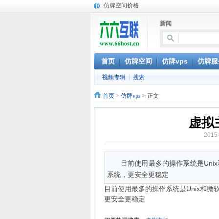
仿牌空间价格
仿牌VPS价格
新闻
仿牌服务器价格
Linux共享主机-荷兰仿牌空间
Linux共享主机-俄罗斯仿牌空间
美国VPS-仿牌外贸VPS抗投诉VPS独立服务器-
首页
仿牌空间
仿牌vps
仿牌服
美国仿牌VPS服务器magento虚拟主机网站空
视频专辑
|
搜索
XEN平台美国仿牌VPS抗投诉VPS外贸zencart,
美国荷兰抗投诉空间 仿牌空间 仿牌主机 不限品
首页
>
仿牌vps
> 正文
Linux共享主机-马来西亚抗投诉
虚拟
2015
目前使用最多的操作系统是Unix和
系统，更安全更稳定
目前使用最多的操作系统是Unix和微软的
更安全更稳定