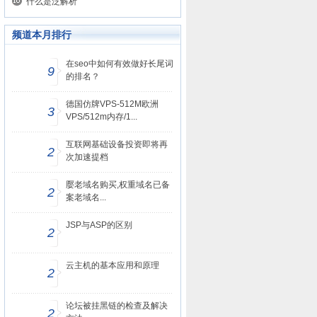
什么是泛解析
频道本月排行
在seo中如何有效做好长尾词
9
的排名？
德国仿牌VPS-512M欧洲
3
VPS/512m内存/1...
互联网基础设备投资即将再
2
次加速提档
嬮老域名购买,权重域名已备
2
案老域名...
JSP与ASP的区别
2
云主机的基本应用和原理
2
论坛被挂黑链的检查及解决
2