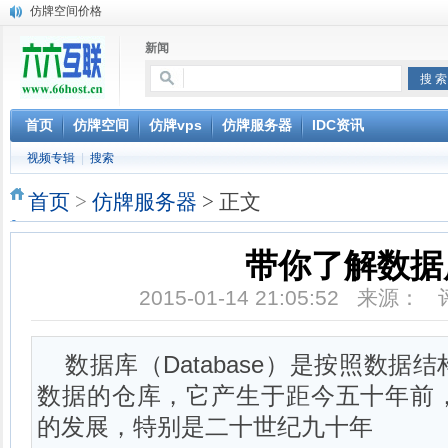
仿牌空间价格
仿牌VPS价格
新闻
仿牌服务器价格
Linux共享主机-荷兰仿牌空间
Linux共享主机-俄罗斯仿牌空间
美国VPS-仿牌外贸VPS抗投诉VPS独立服务器-linux系统,稳定SSD硬盘
首页
仿牌空间
仿牌vps
仿牌服务器
IDC资讯
美国仿牌VPS服务器magento虚拟主机网站空间外贸防投诉zencart
视频专辑
|
搜索
XEN平台美国仿牌VPS抗投诉VPS外贸zencart,magento-linux系统
美国荷兰抗投诉空间 仿牌空间 仿牌主机 不限品牌 仿牌VPS 服
首页
>
仿牌服务器
> 正文
Linux共享主机-马来西亚抗投诉
带你了解数据
2015-01-14 21:05:52 来源：
数据库（Database）是按照数
数据的仓库，它产生于距今五十年前
的发展，特别是二十世纪九十年