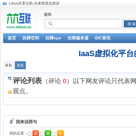
Linux共享主机-马来西亚抗投诉
仿牌空间价格
新闻
仿牌VPS价格
仿牌服务器价格
Linux共享主机-荷兰仿牌空间
Linux共享主机-俄罗斯仿牌空间
首页
仿牌空间
仿牌vps
仿牌服务器
IDC资讯
美国VPS-仿牌外贸VPS抗投诉VPS独立服务器-linux系统,稳定SSD硬盘
美国仿牌VPS服务器magento虚拟主机网站空间外贸防投诉zencart
IaaS虚拟化平
XEN平台美国仿牌VPS抗投诉VPS外贸zencart,magento-linux系统
美国荷兰抗投诉空间 仿牌空间 仿牌主机 不限品牌 仿牌VPS 服
最新
最热
评论列表
（评论
0
）以下网友评论只代表
观点。
我来说两句
我的态度：